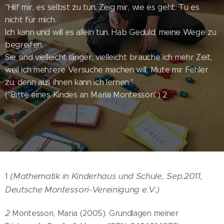
"Hilf mir, es selbst zu tun. Zeig mir, wie es geht. Tu es
nicht für mich.
Ich kann und will es allein tun. Hab Geduld, meine Wege zu
begreifen.
Sie sind vielleicht länger, vielleicht brauche ich mehr Zeit,
weil ich mehrere Versuche machen will. Mute mir Fehler
zu, denn aus ihnen kann ich lernen."
("Bitte eines Kindes an Maria Montessori") 2
(Mathematik in Kinderhaus und Schule, Sep.2011,
1
Deutsche Montessori-Vereinigung e.V.)
2
Montessori, Maria (2005). Grundlagen meiner